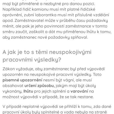
mají být přiměřené a nezbytné pro danou pozici.
Například řidič kamionu musí mít platné řidičské
oprávnění, zubní laborantka musí mít příslušné vzdělání
apod. Zaměstnavatel může v průběhu času požadavky
měnit, ale pak je jeho povinností zaměstnance v tomto
směru zaučit, zaškolit a dát mu přiměřenou lhůtu k tomu,
aby zaměstnanec nové požadavky splňoval.
A jak je to s těmi neuspokojivými
pracovními výsledky?
Zákon vyžaduje, aby zaměstnanec byl před výpovědí
upozorněn na neuspokojivé pracovní výsledky. Toto
písemné upozornění
nesmí být vágní, ale musí
obsahovat
určení způsobu,
jakým mají být úkoly
vykonány,
lhůtu
pro jejich splnění a
varování
na
možnost výpovědi v případě, že se tak nestane.
V případě neplatné výpovědi se přihlíží k tomu, zda dané
pracovní úkoly byly splnitelné a vada nebyla na straně