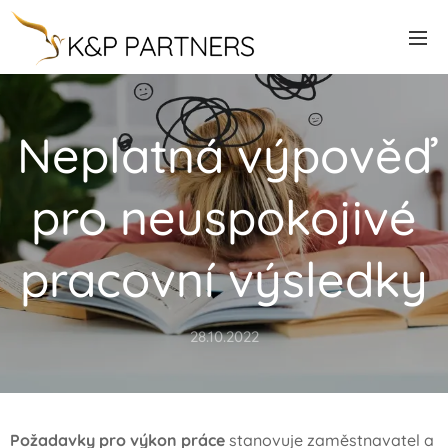
Neplatná výpověď
pro neuspokojivé
pracovní výsledky
28.10.2022
Požadavky pro výkon práce
stanovuje zaměstnavatel a